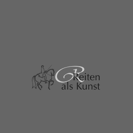
che auch im Trab probieren.
eichgewicht
Helmstorf
Hilfengebung
klassische
n
Krise
Lebensfreude
Lebensschule
nika Opladen
Norddeutschland
Pferde
Reiten
cht
Schleswig-Holstein
Schritt
Sitz
Trab
/
/
/
agement
Lebensschule
Reiten
Reitunterricht
8:40 , 2. April 2020
0